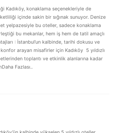
ştiği Kadıköy, konaklama seçenekleriyle de
eketliliği içinde sakin bir sığınak sunuyor. Denize
met yelpazesiyle bu oteller, sadece konaklama
rleştiği bu mekanlar, hem iş hem de tatil amaçlı
tajları : İstanbul’un kalbinde, tarihi dokusu ve
konfor arayan misafirler için Kadıköy 5 yıldızlı
etlerinden toplantı ve etkinlik alanlarına kadar
mDaha Fazlası..
dıköy’ün kalbinde yükselen 5 yıldızlı oteller,