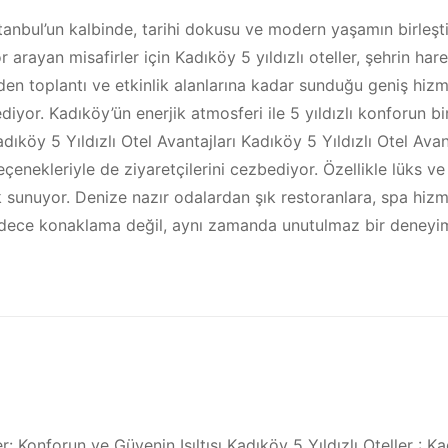
 İstanbul’un kalbinde, tarihi dokusu ve modern yaşamın birle
r arayan misafirler için Kadıköy 5 yıldızlı oteller, şehrin har
nden toplantı ve etkinlik alanlarına kadar sunduğu geniş hiz
or. Kadıköy’ün enerjik atmosferi ile 5 yıldızlı konforun bi
adıköy 5 Yıldızlı Otel Avantajları Kadıköy 5 Yıldızlı Otel Avan
nekleriyle de ziyaretçilerini cezbediyor. Özellikle lüks ve 
ınak sunuyor. Denize nazır odalardan şık restoranlara, spa hizm
sadece konaklama değil, aynı zamanda unutulmaz bir deneyi
er: Konforun ve Güvenin Işıltısı Kadıköy 5 Yıldızlı Oteller : Ka