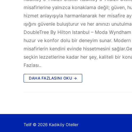
misafirlerine yalnızca konaklama değil; güven, hu
hizmet anlayışıyla harmanlanarak her misafire ayrıca
ışığını güvenle buluşturur ve her anınızı unutulmaz
DoubleTree By Hilton Istanbul – Moda Wyndham Gra
huzur ve konfor dolu bir deneyim sunar. Modern ta
misafirlerin kendini evinde hissetmesini sağlar.G
seçkin lezzetlerine kadar her şey, kaliteli bir ko
Fazlası..
DAHA FAZLASINI OKU →
Telif © 2026 Kadıköy Oteller