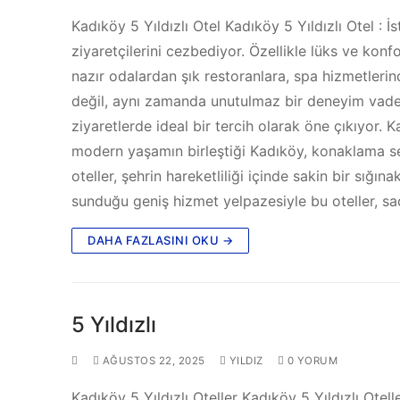
Kadıköy 5 Yıldızlı Otel Kadıköy 5 Yıldızlı Otel :
ziyaretçilerini cezbediyor. Özellikle lüks ve konfo
nazır odalardan şık restoranlara, spa hizmetleri
değil, aynı zamanda unutulmaz bir deneyim vadediy
ziyaretlerde ideal bir tercih olarak öne çıkıyor. K
modern yaşamın birleştiği Kadıköy, konaklama seçe
oteller, şehrin hareketliliği içinde sakin bir sığ
sunduğu geniş hizmet yelpazesiyle bu oteller, 
DAHA FAZLASINI OKU →
5 Yıldızlı
AĞUSTOS 22, 2025
YILDIZ
0 YORUM
Kadıköy 5 Yıldızlı Oteller Kadıköy 5 Yıldızlı Otell