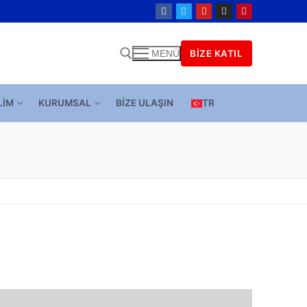
BIZE KATIL
MENÜ
LIM
KURUMSAL
BIZE ULAŞIN
TR