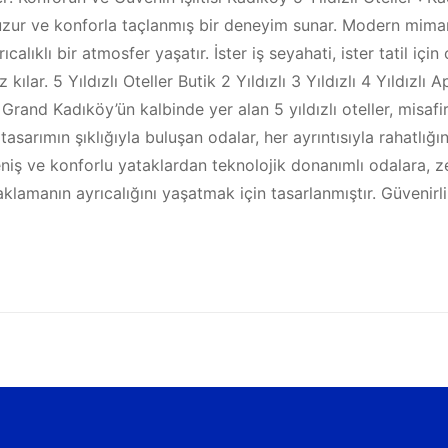
zur ve konforla taçlanmış bir deneyim sunar. Modern mimarini
lıklı bir atmosfer yaşatır. İster iş seyahati, ister tatil için 
 kılar. 5 Yıldızlı Oteller Butik 2 Yıldızlı 3 Yıldızlı 4 Yıldız
nd Kadıköy’ün kalbinde yer alan 5 yıldızlı oteller, misafir
sarımın şıklığıyla buluşan odalar, her ayrıntısıyla rahatlığı
eniş ve konforlu yataklardan teknolojik donanımlı odalara, z
naklamanın ayrıcalığını yaşatmak için tasarlanmıştır. Güvenir