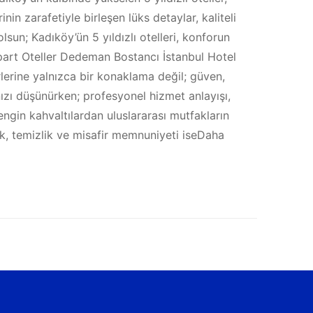
n zarafetiyle birleşen lüks detaylar, kaliteli
olsun; Kadıköy’ün 5 yıldızlı otelleri, konforun
lı Apart Oteller Dedeman Bostancı İstanbul Hotel
lerine yalnızca bir konaklama değil; güven,
nızı düşünürken; profesyonel hizmet anlayışı,
engin kahvaltılardan uluslararası mutfakların
lik, temizlik ve misafir memnuniyeti iseDaha