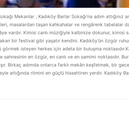
okağı Mekanlar ; Kadıköy Barlar Sokağı’na adım attığınız an
eri, masalardan taşan kahkahalar ve rengârenk tabelalar dah
âye vardır. Kimisi canlı müziğiyle kalbinize dokunur, kimisi 
kan bir festival gibi yaşatır kendini. Kadıköy’ün özgür ruhu
 görmek isteyen herkes için adeta bir buluşma noktasıdır.
e sahnesinin en özgür, en canlı ve en samimi noktasıdır. Bur
aşır. Birkaç adımda onlarca farklı mekân keşfetmek, bir g
eyle attığında ritmini en güçlü hissettiren yerdir. Kadıköy B