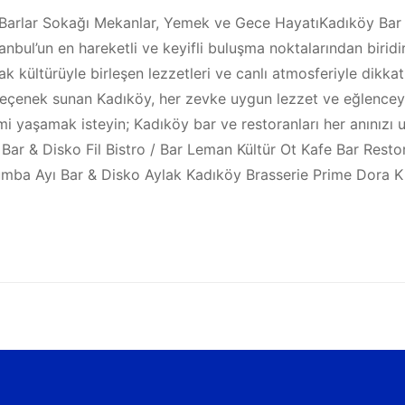
r Barlar Sokağı Mekanlar, Yemek ve Gece HayatıKadıköy Bar
anbul’un en hareketli ve keyifli buluşma noktalarından birid
k kültürüyle birleşen lezzetleri ve canlı atmosferiyle dikk
çenek sunan Kadıköy, her zevke uygun lezzet ve eğlenceyi bir
 yaşamak isteyin; Kadıköy bar ve restoranları her anınızı u
r & Disko Fil Bistro / Bar Leman Kültür Ot Kafe Bar Restor
mba Ayı Bar & Disko Aylak Kadıköy Brasserie Prime Dora Ki