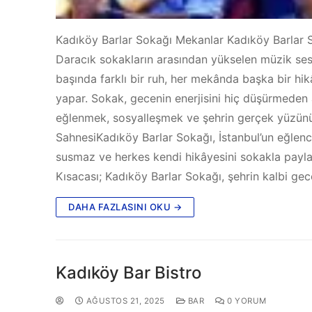
Kadıköy Barlar Sokağı Mekanlar Kadıköy Barlar S
Daracık sokakların arasından yükselen müzik sesl
başında farklı bir ruh, her mekânda başka bir hik
yapar. Sokak, gecenin enerjisini hiç düşürmeden a
eğlenmek, sosyalleşmek ve şehrin gerçek yüzünü
SahnesiKadıköy Barlar Sokağı, İstanbul’un eğlenc
susmaz ve herkes kendi hikâyesini sokakla payl
Kısacası; Kadıköy Barlar Sokağı, şehrin kalbi gec
DAHA FAZLASINI OKU →
Kadıköy Bar Bistro
AĞUSTOS 21, 2025
BAR
0 YORUM