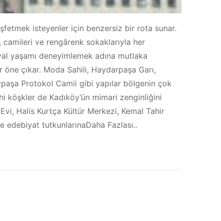
etmek isteyenler için benzersiz bir rota sunar.
ri, camileri ve rengârenk sokaklarıyla her
sosyal yaşamı deneyimlemek adına mutlaka
ar öne çıkar. Moda Sahili, Haydarpaşa Garı,
rpaşa Protokol Camii gibi yapılar bölgenin çok
hi köşkler de Kadıköy’ün mimari zenginliğini
 Evi, Halis Kurtça Kültür Merkezi, Kemal Tahir
e edebiyat tutkunlarınaDaha Fazlası..