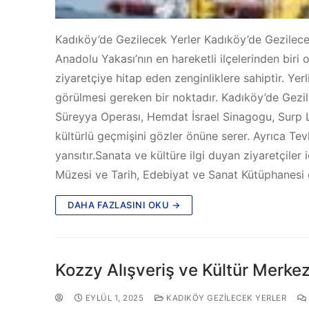
Kadıköy’de Gezilecek Yerler Kadıköy’de Gezilece
Anadolu Yakası’nın en hareketli ilçelerinden biri ol
ziyaretçiye hitap eden zenginliklere sahiptir. Y
görülmesi gereken bir noktadır. Kadıköy’de Gezile
Süreyya Operası, Hemdat İsrael Sinagogu, Surp L
kültürlü geçmişini gözler önüne serer. Ayrıca Tev
yansıtır.Sanata ve kültüre ilgi duyan ziyaretçile
Müzesi ve Tarih, Edebiyat ve Sanat Kütüphanesi 
DAHA FAZLASINI OKU →
Kozzy Alışveriş ve Kültür Merkez
EYLÜL 1, 2025
KADIKÖY GEZILECEK YERLER