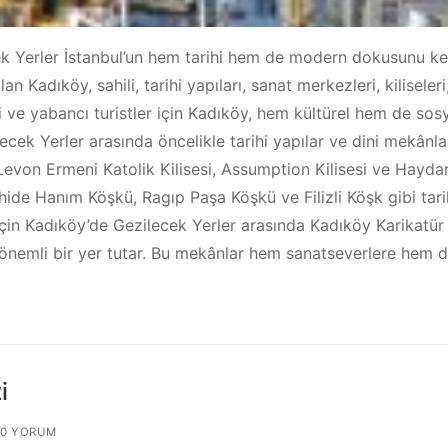
k Yerler İstanbul’un hem tarihi hem de modern dokusunu keşf
an Kadıköy, sahili, tarihi yapıları, sanat merkezleri, kilisele
erli ve yabancı turistler için Kadıköy, hem kültürel hem de 
cek Yerler arasında öncelikle tarihi yapılar ve dini mekânl
evon Ermeni Katolik Kilisesi, Assumption Kilisesi ve Hayda
hide Hanım Köşkü, Ragıp Paşa Köşkü ve Filizli Köşk gibi tari
r için Kadıköy’de Gezilecek Yerler arasında Kadıköy Karikatür
önemli bir yer tutar. Bu mekânlar hem sanatseverlere hem d
i
0 YORUM