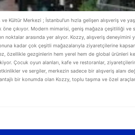
ve Kültür Merkezi ; İstanbul’un hızla gelişen alışveriş ve ya
ne çıkıyor. Modern mimarisi, geniş mağaza çeşitliliği ve sosy
n noktalar arasında yer alıyor. Kozzy, alışveriş deneyimini 
na kadar çok çeşitli mağazalarıyla ziyaretçilerine kapsaml
ez, özellikle gezginlerin hem yerel hem de global ürünleri ke
kiyor. Çocuk oyun alanları, kafe ve restoranlar, ziyaretçiler
kinlikler ve sergiler, merkezin sadece bir alışveriş alanı de
ntajlı bir konumda olan Kozzy, toplu taşıma ve özel araçlar