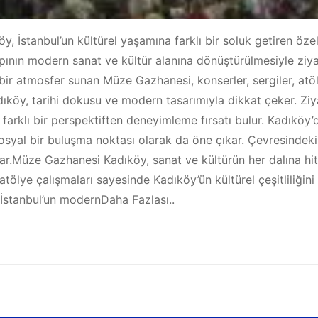
stanbul’un kültürel yaşamına farklı bir soluk getiren özel
pının modern sanat ve kültür alanına dönüştürülmesiyle ziyar
bir atmosfer sunan Müze Gazhanesi, konserler, sergiler, atöly
ıköy, tarihi dokusu ve modern tasarımıyla dikkat çeker. Ziy
 farklı bir perspektiften deneyimleme fırsatı bulur. Kadıköy
osyal bir buluşma noktası olarak da öne çıkar. Çevresindeki k
r.Müze Gazhanesi Kadıköy, sanat ve kültürün her dalına hita
ve atölye çalışmaları sayesinde Kadıköy’ün kültürel çeşitlili
 İstanbul’un modernDaha Fazlası..