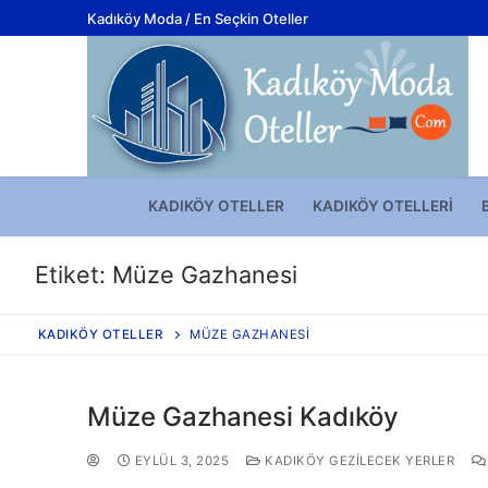
Kadıköy Moda / En Seçkin Oteller
KADIKÖY OTELLER
KADIKÖY OTELLERI
Etiket:
Müze Gazhanesi
KADIKÖY OTELLER
MÜZE GAZHANESI
Müze Gazhanesi Kadıköy
EYLÜL 3, 2025
KADIKÖY GEZILECEK YERLER