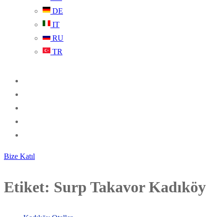
DE
IT
RU
TR
Bize Katıl
Etiket:
Surp Takavor Kadıköy