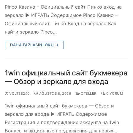
Pinco Казино – Официальный сайт Пинко вход на
зеркало ▶️ ИГРАТЬ Содержимое Pinco Казино –
Официальный сайт Пинко Вход на зеркало Как
найти зеркало Pinco…
DAHA FAZLASINI OKU →
1win официальный сайт букмекера
— Обзор и зеркало для входа
VOLT88240
AĞUSTOS 8, 2026
OTELLER
0 YORUM
1win официальный сайт букмекера — Обзор и
зеркало для входа ▶️ ИГРАТЬ Содержимое
Регистрация и подтверждение аккаунта на 1win
Бонусы и акционные предложения для новых…