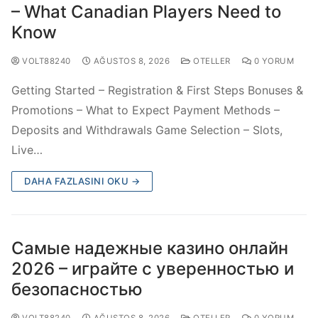
– What Canadian Players Need to
Know
VOLT88240
AĞUSTOS 8, 2026
OTELLER
0 YORUM
Getting Started – Registration & First Steps Bonuses &
Promotions – What to Expect Payment Methods –
Deposits and Withdrawals Game Selection – Slots,
Live…
DAHA FAZLASINI OKU →
Самые надежные казино онлайн
2026 – играйте с уверенностью и
безопасностью
VOLT88240
AĞUSTOS 8, 2026
OTELLER
0 YORUM