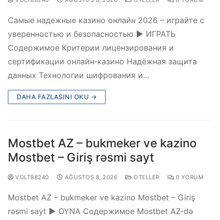
Самые надежные казино онлайн 2026 – играйте с
уверенностью и безопасностью ▶️ ИГРАТЬ
Содержимое Критерии лицензирования и
сертификации онлайн‑казино Надёжная защита
данных Технологии шифрования и…
DAHA FAZLASINI OKU →
Mostbet AZ – bukmeker ve kazino
Mostbet – Giriş rəsmi sayt
VOLT88240
AĞUSTOS 8, 2026
OTELLER
0 YORUM
Mostbet AZ – bukmeker ve kazino Mostbet – Giriş
rəsmi sayt ▶️ OYNA Содержимое Mostbet AZ-də