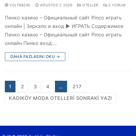
VOLT88240
AĞUSTOS 7, 2026
OTELLER
0 YORUM
Пинко казино – Официальный сайт Pinco играть
онлайн | Зеркало и вход ▶️ ИГРАТЬ Содержимое
Пинко казино – Официальный сайт Pinco играть
онлайн Пинко вход:…
DAHA FAZLASINI OKU →
1
2
3
4
…
217
KADIKÖY MODA OTELLERI SONRAKI YAZI