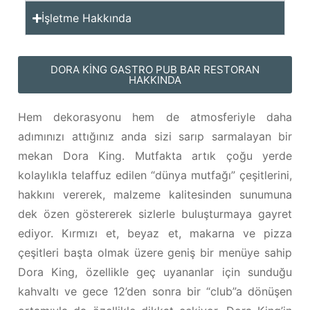
İşletme Hakkında
DORA KING GASTRO PUB BAR RESTORAN
HAKKINDA
Hem dekorasyonu hem de atmosferiyle daha
adımınızı attığınız anda sizi sarıp sarmalayan bir
mekan Dora King. Mutfakta artık çoğu yerde
kolaylıkla telaffuz edilen “dünya mutfağı” çeşitlerini,
hakkını vererek, malzeme kalitesinden sunumuna
dek özen göstererek sizlerle buluşturmaya gayret
ediyor. Kırmızı et, beyaz et, makarna ve pizza
çeşitleri başta olmak üzere geniş bir menüye sahip
Dora King, özellikle geç uyananlar için sunduğu
kahvaltı ve gece 12’den sonra bir “club”a dönüşen