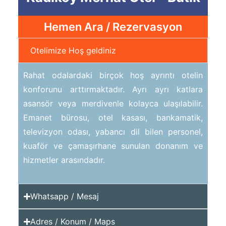
Hemen Ara / Rezervasyon
Otelimize Hoş geldiniz
Rahat odalardaki birçok hoş ayrıntı otelin
konforunu arttırmaktadır. Ayrı ayrı katlara
asansör veya merdivenle kolayca ulaşılabilir.
Emanet bürosu, otel kasası, bankamatik,
televizyon odası, yabancı dil bilen personel,
kuaför ve çamaşırhane sunulan donanım ve
hizmetler arasındadır.
Whatsapp / Mesaj
Adres / Konum / Maps