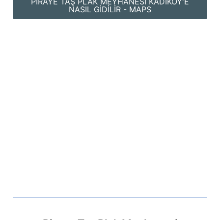
PIRAYE TAŞ PLAK MEYHANESI KADIKÖY'E
NASIL GIDILIR - MAPS