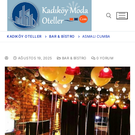
KADIKÖY OTELLER
BAR & BISTRO
ASMALI CUMBA
AĞUSTOS 19, 2025
BAR & BISTRO
0 YORUM